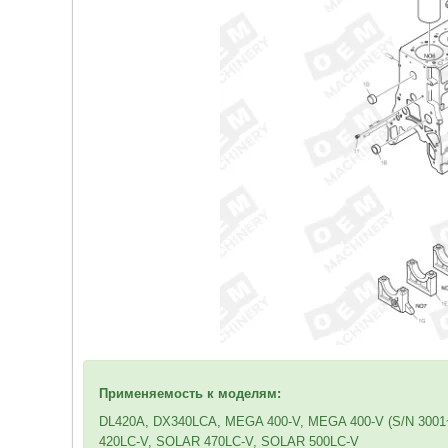
Применяемость к мод
елям:
DL420A, DX340LCA, MEGA 400-V, MEGA 400-V (S/N 3001
420LC-V, SOLAR 470LC-V, SOLAR 500LC-V