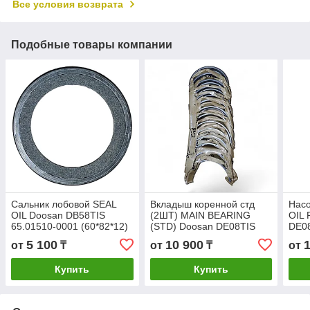
Все условия возврата
Подобные товары компании
Сальник лобовой SEAL
Вкладыш коренной стд
Насо
OIL Doosan DB58TIS
(2ШТ) MAIN BEARING
OIL
65.01510-0001 (60*82*12)
(STD) Doosan DE08TIS
DE0
DB58TIS
65.01110-6351 140103-
(65.
5 100
10 900
от
₸
от
₸
от
00075
000
Купить
Купить