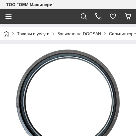
TOO "OEM Машинери"
Товары и услуги
Запчасти на DOOSAN
Сальник кор