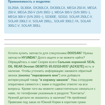
Применяемость к модел
ям:
DL250A, DL300A, DX260LCA, DX300LCA, MEGA 250-III, MEGA
250-V, MEGA 250-V (S/N 3001~), MEGA 300-V (S/N 3001~),
MEGA 300-V (S/N 2001~), SD300E, SD310, SOLAR 250LC-V,
SOLAR 290LC-V, SOLAR 290LL, SOLAR 300LC-7A, SOLAR
300LC-V, SOLAR 300LL
___________________________________________________
____________________________________________
Хотите купить запчасти для спецтехники
DOOSAN
? Нужны
запчасти
HYUNDAI
? Долго ищите и не можете найти?
Обращайтесь к нам! Скорее всего
Сальник коренной SEAL
OIL REAR Doosan DE08TIS 65.01510-0037 (AZ4327E)
есть в
наличии. Чтобы уточнить информацию закажите обратный
звонок (
кнопка "перезвоните мне"
) или добавьте
интересующий товар
"в корзину заказов"
. Наш сотрудник
оперативно свяжется с вами и подробно ответит на все
вопросы. Кроме того вы можете самостоятельно связаться с
нами, по телефонам указанным в разделе "Контакты".
Нужной детали не оказалось в наличии? Не проблема!
Привезем под заказ из Южной Кореи в короткие сроки.