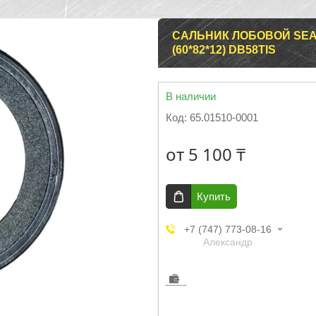
САЛЬНИК ЛОБОВОЙ SEAL 
(60*82*12) DB58TIS
В наличии
Код:
65.01510-0001
от
5 100 ₸
Купить
+7 (747) 773-08-16
Александр