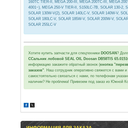
160TC TIER-II, MEGA 200-III, MEGA 200TC-III, MEGA 20
4001~), MEGA 250-V TIER-II, S150LC-7B, SOLAR 130-2, 
SOLAR 130W-V(2), SOLAR 140LC-V, SOLAR 140W-V, SO
SOLAR 180LC-V, SOLAR 185W-V, SOLAR 200W-V, SOLAR 
SOLAR 255LC-V
_____________________________________________
Хотите купить запчасти для спецтехники
DOOSAN
? Дол
ССальник лобовой SEAL OIL Doosan DB58TIS 65.01510-
информацию закажите обратный звонок (
кнопка "перез
заказов"
. Наш сотрудник оперативно свяжется с вами и
самостоятельно связаться с нами, по телефонам указан
наличии? Не проблема! Привезем под заказ из Южной Ко
ИНФОРМАЦИЯ ДЛЯ ЗАКАЗА