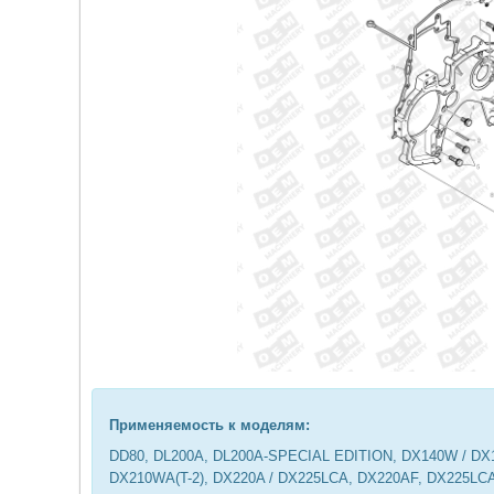
Применяемость к модел
ям:
DD80, DL200A, DL200A-SPECIAL EDITION, DX140W / DX1
DX210WA(T-2), DX220A / DX225LCA, DX220AF, DX225LC