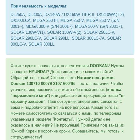
Применяемость к мод
елям:
DL250A, DL300A, DX140W / DX160W TIER-II, DX210WA(T-2),
DX300LCA, MEGA 250-III, MEGA 250-V, MEGA 250-V (S/N
3001~), MEGA 300-V (S/N 3001~), MEGA 300-V (S/N 2001~),
SOLAR 130W-V(1), SOLAR 130W-V(2), SOLAR 250LC-V,
SOLAR 290LC-V, SOLAR 290LL, SOLAR 300LC-7A, SOLAR
300LC-V, SOLAR 300LL
Хотите купить запчасти для спецтехники
DOOSAN
? Нужны
запчасти
HYUNDAI
? Долго ищите и не можете найти?
Обращайтесь к нам! Скорее всего
Натяжитель ремня
Doosan 130710-00079 2107-6004B
есть в наличии. Чтобы
уточнить информацию закажите обратный звонок (
кнопка
"перезвоните мне"
) или добавьте интересующий товар
"в
корзину заказов"
. Наш сотрудник оперативно свяжется с
вами и подробно ответит на все вопросы. Кроме того вы
можете самостоятельно связаться с нами, по телефонам
указанным в разделе "Контакты". Нужной детали не
оказалось в наличии? Не проблема! Привезем под заказ из
Южной Кореи в короткие сроки. Обращайтесь, мы готовы к
сотрудничеству!