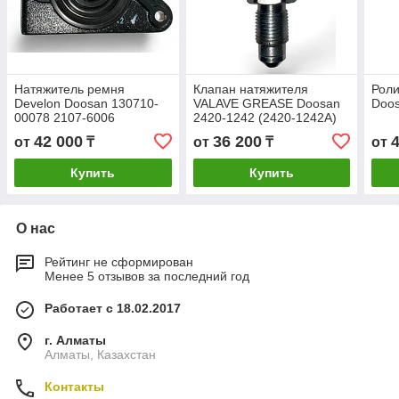
Натяжитель ремня
Клапан натяжителя
Роли
Develon Doosan 130710-
VALAVE GREASE Doosan
Doos
00078 2107-6006
2420-1242 (2420-1242A)
42 000
36 200
от
₸
от
₸
от
Купить
Купить
О нас
Рейтинг не сформирован
Менее 5 отзывов за последний год
Работает с 18.02.2017
г. Алматы
Алматы, Казахстан
Контакты