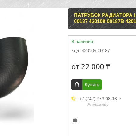
ПАТРУБОК РАДИАТОРА Н
00187 420109-00187B 420
В наличии
Код:
420109-00187
от
22 000 ₸
Купить
+7 (747) 773-08-16
Александр