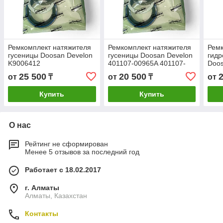
Ремкомплект натяжителя
Ремкомплект натяжителя
Рем
гусеницы Doosan Develon
гусеницы Doosan Develon
гидр
K9006412
401107-00965A 401107-
Doos
00965
002
25 500
20 500
от
₸
от
₸
от
Купить
Купить
О нас
Рейтинг не сформирован
Менее 5 отзывов за последний год
Работает с 18.02.2017
г. Алматы
Алматы, Казахстан
Контакты