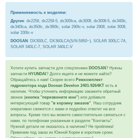
Применяемость к мод
елям:
Другие
: dx225ll, dx225ll-5, dx300lca, dx300ll, dx300ll-5, dx340lc,
dx340lca, dx350lc, dx380lc, solar 290lc-v, solar 290ll, solar 300ll,
solar 330lc-v
DOOSAN
: DX300LC, DX360LCA(S/N:5950~), SOLAR 300LC-7A,
SOLAR 340LC-7, SOLAR 340LC-V
Хотите купить запчасти для спецтехники
DOOSAN
? Нужны
запчасти
HYUNDAI
? Долго ищите и не можете найти?
Обращайтесь к нам! Скорее всего
Ремкомплект
гидромотора хода Doosan Develon 2401-9264KT
есть в
наличии. Чтобы уточнить информацию закажите обратный
звонок (
кнопка "перезвоните мне"
) или добавьте
интересующий товар
"в корзину заказов"
. Наш сотрудник
оперативно свяжется с вами и подробно ответит на все
вопросы. Кроме того вы можете самостоятельно связаться с
нами, по телефонам указанным в разделе "Контакты".
Нужной детали не оказалось в наличии? Не проблема!
Привезем под заказ из Южной Кореи в короткие сроки.