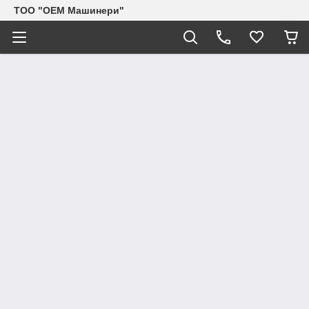
TOO "OEM Машинери"